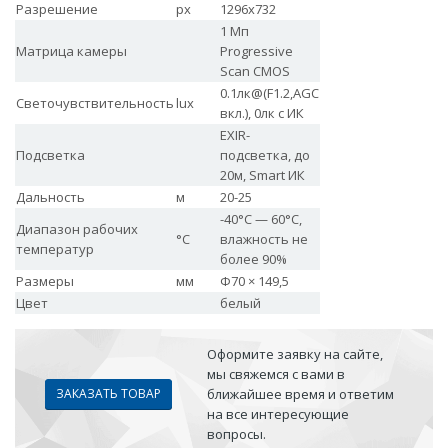
Разрешение
px
1296x732
1 Мп
Матрица камеры
Progressive
Scan CMOS
0.1лк@(F1.2,AGC
Светочувствительность
lux
вкл.), 0лк с ИК
EXIR-
Подсветка
подсветка, до
20м, Smart ИК
Дальность
м
20-25
-40°С — 60°С,
Диапазон рабочих
°С
влажность не
температур
более 90%
Размеры
мм
Ф70 × 149,5
Цвет
белый
Оформите заявку на сайте,
мы свяжемся с вами в
ЗАКАЗАТЬ ТОВАР
ближайшее время и ответим
на все интересующие
вопросы.