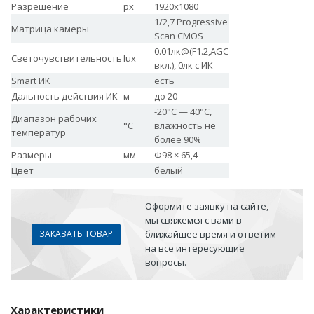
Разрешение
px
1920x1080
1/2,7 Progressive
Матрица камеры
Scan CMOS
0.01лк@(F1.2,AGC
Светочувствительность
lux
вкл.), 0лк с ИК
Smart ИК
есть
Дальность действия ИК
м
до 20
-20°С — 40°С,
Диапазон рабочих
°С
влажность не
температур
более 90%
Размеры
мм
Ф98 × 65,4
Цвет
белый
Оформите заявку на сайте,
мы свяжемся с вами в
ЗАКАЗАТЬ ТОВАР
ближайшее время и ответим
на все интересующие
вопросы.
Характеристики