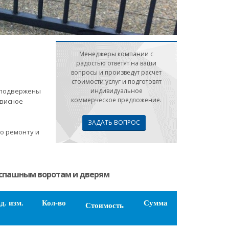
Менеджеры компании с
радостью ответят на ваши
вопросы и произведут расчет
стоимости услуг и подготовят
а подвержены
индивидуальное
коммерческое предложение.
рвисное
.
ЗАДАТЬ ВОПРОС
о ремонту и
аспашным воротам и дверям
д. изм.
Кол-во
Сумма
Стоимость