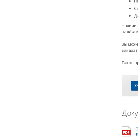
Н
С
Д
Наличие
надёжно
Вы може
заказат
Также п
З
Док
П
в