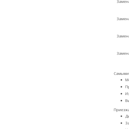
Замена
Замена
Замен
Замен
Самыми 
М
П
И
В
Приезжа
Д
З