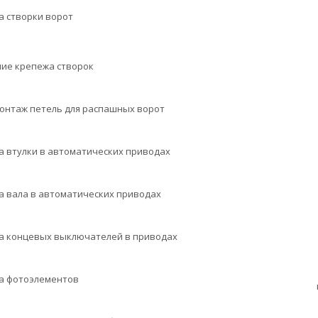
а створки ворот
ние крепежа створок
онтаж петель для распашных ворот
а втулки в автоматических приводах
а вала в автоматических приводах
а концевых выключателей в приводах
а фотоэлементов