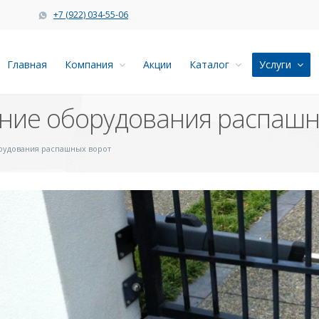
+7 (922) 034-55-06
Главная
Компания
Акции
Каталог
Услуги
ание оборудования распашн
рудования распашных ворот