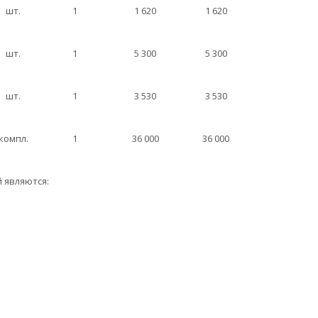
шт.
1
1 620
1 620
шт.
1
5 300
5 300
шт.
1
3 530
3 530
компл.
1
36 000
36 000
 являются: