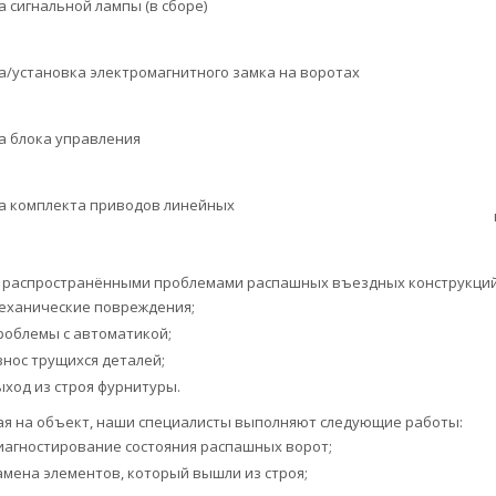
 сигнальной лампы (в сборе)
/установка электромагнитного замка на воротах
а блока управления
а комплекта приводов линейных
распространёнными проблемами распашных въездных конструкций
еханические повреждения;
роблемы с автоматикой;
знос трущихся деталей;
ыход из строя фурнитуры.
я на объект, наши специалисты выполняют следующие работы:
иагностирование состояния распашных ворот;
амена элементов, который вышли из строя;