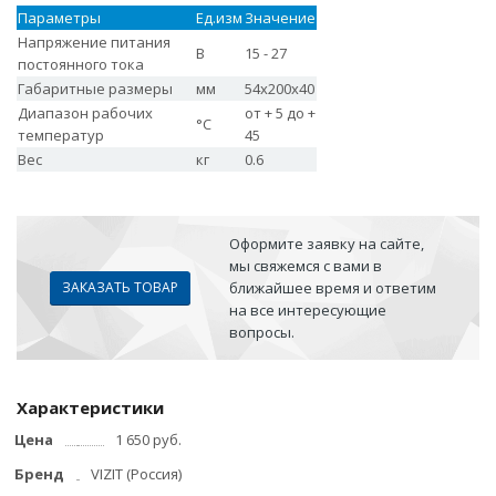
Параметры
Ед.изм
Значение
Напряжение питания
В
15 - 27
постоянного тока
Габаритные размеры
мм
54х200х40
Диапазон рабочих
от + 5 до +
°С
температур
45
Вес
кг
0.6
Оформите заявку на сайте,
мы свяжемся с вами в
ЗАКАЗАТЬ ТОВАР
ближайшее время и ответим
на все интересующие
вопросы.
Характеристики
Цена
1 650 руб.
Бренд
VIZIT (Россия)