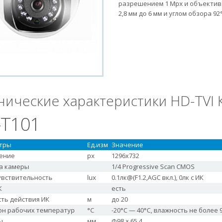
разрешением 1 Mpx и объектив
2,8 мм до 6 мм и углом обзора 92°-
нические характеристики HD-TVI
-T101
тры
Ед.изм
Значение
ение
px
1296x732
а камеры
1/4 Progressive Scan CMOS
увствительность
lux
0.1лк@(F1.2,AGC вкл.), 0лк с ИК
К
есть
ть действия ИК
м
до 20
он рабочих температур
°С
-20°С — 40°С, влажность не более 
ы
мм
Ф98 × 65,4