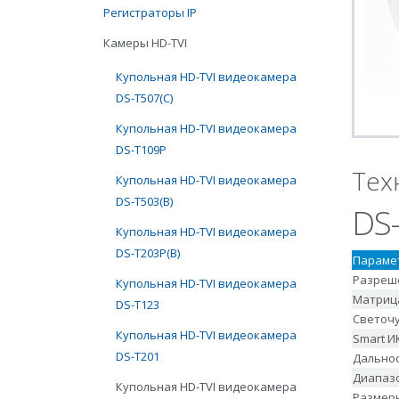
Регистраторы IP
Камеры HD-TVI
Купольная HD-TVI видеокамера
DS-T507(С)
Купольная HD-TVI видеокамера
DS-T109Р
Тех
Купольная HD-TVI видеокамера
DS-T503(В)
DS
Купольная HD-TVI видеокамера
DS-T203Р(В)
Параме
Разреш
Купольная HD-TVI видеокамера
Матриц
DS-T123
Светоч
Купольная HD-TVI видеокамера
Smart И
DS-T201
Дальнос
Диапаз
Купольная HD-TVI видеокамера
Размер