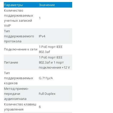
Параметры
Значение
Количество
поддерживаемых
1
учетных записей
VoIP
Тип
поддерживаемого
IPv4
протокола
1 PoE порт IEEE
Подключение к сети
802.3af
1 PoE порт IEEE
Питание
802.3af и 1 порт
подключения +12 V
Тип
поддерживаемых
G.711μ/A
кодеков
Метод приемо-
передачи
Full Duplex
аудиосигнала
Количество клавиш
6
управления