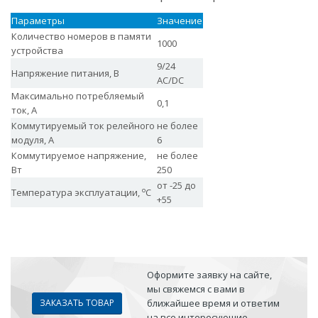
Параметры
Значение
Количество номеров в памяти
1000
устройства
9/24
Напряжение питания, В
АС/DC
Максимально потребляемый
0,1
ток, А
Коммутируемый ток релейного
не более
модуля, А
6
Коммутируемое напряжение,
не более
Вт
250
от -25 до
о
Температура эксплуатации,
С
+55
Оформите заявку на сайте,
мы свяжемся с вами в
ЗАКАЗАТЬ ТОВАР
ближайшее время и ответим
на все интересующие