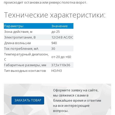
происходит остановка или реверс полотна ворот.
Технические характеристики:
Параметры
Значение
Зона действия, м
до 25
Электропитание, В
12/24 В АС/DC
Длина волны,нм
940
Ток потребления, мА
30
Температурный диапазон,
от-20 до +60
С
Габаритные размеры, мм
37,5х110х36
Тип выходных контактов
НO/НЗ
Оформите заявку на сайте,
мы свяжемся с вами в
ЗАКАЗАТЬ ТОВАР
ближайшее время и ответим
на все интересующие
вопросы.