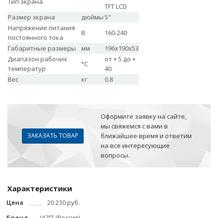
Тип экрана
TFT LCD
Размер экрана
дюймы
5"
Напряжение питания
В
160-240
постоянного тока
Габаритные размеры
мм
196x190x53
Диапазон рабочих
от + 5 до +
°С
температур
40
Вес
кг
0.8
Оформите заявку на сайте,
мы свяжемся с вами в
ЗАКАЗАТЬ ТОВАР
ближайшее время и ответим
на все интересующие
вопросы.
Характеристики
Цена
20 230 руб.
Бренд
VIZIT (Россия)