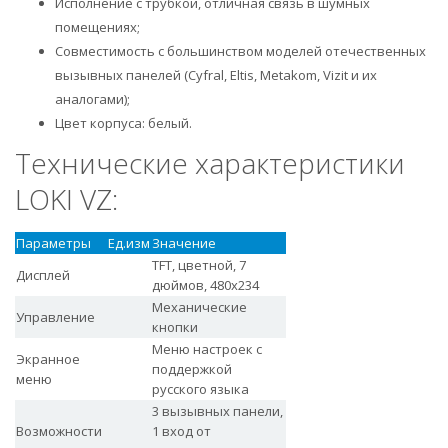
Исполнение c трубкой, отличная связь в шумных
помещениях;
Совместимость с большинством моделей отечественных
вызывных панелей (Cyfral, Eltis, Metakom, Vizit и их
аналогами);
Цвет корпуса: белый.
Технические характеристики
LOKI VZ:
Параметры
Ед.изм
Значение
TFT, цветной, 7
Дисплей
дюймов, 480x234
Механические
Управление
кнопки
Меню настроек с
Экранное
поддержкой
меню
русского языка
3 вызывных панели,
Возможности
1 вход от