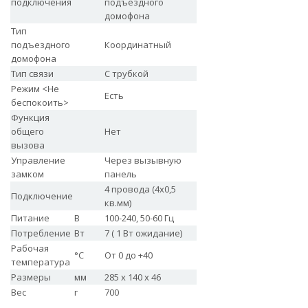
подключения
подъездного
домофона
Тип
подъездного
Координатный
домофона
Тип связи
С трубкой
Режим <Не
Есть
беспокоить>
Функция
общего
Нет
вызова
Управление
Через вызывную
замком
панель
4 провода (4х0,5
Подключение
кв.мм)
Питание
В
100-240, 50-60 Гц
Потребление
Вт
7 ( 1 Вт ожидание)
Рабочая
°С
От 0 до +40
температура
Размеры
мм
285 х 140 х 46
Вес
г
700