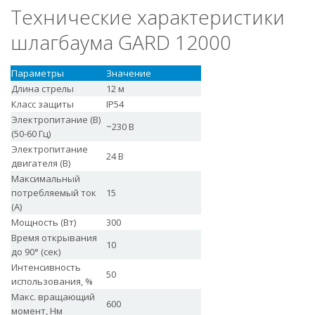
Технические характеристики
шлагбаума GARD 12000
Параметры
Значение
Длина стрелы
12 м
Класс защиты
IP54
Электропитание (В)
~230 В
(50-60 Гц)
Электропитание
24 В
двигателя (В)
Максимальный
потребляемый ток
15
(А)
Мощность (Вт)
300
Время открывания
10
до 90° (сек)
Интенсивность
50
использования, %
Макс. вращающий
600
момент, Нм